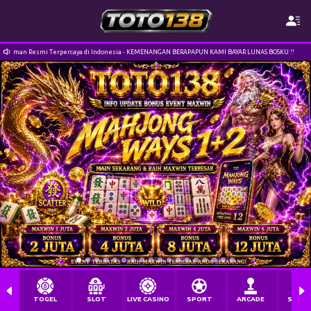
 Aman Resmi Terpercaya di Indonesia - KEMENANGAN BERAPAPUN KAMI BAYAR LUNAS BOSKU !!
TOGEL
SLOT
LIVE CASINO
SPORT
ARCADE
SABU