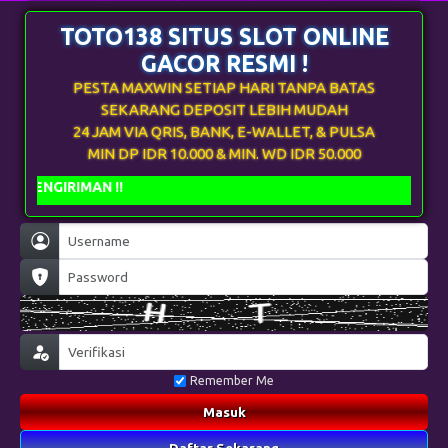
TOTO138 SITUS SLOT ONLINE
GACOR RESMI !
PESTA MAXWIN SETIAP HARI TANPA BATAS
SEKARANG DEPOSIT LEBIH MUDAH
24 JAM VIA QRIS, BANK, E-WALLET, & PULSA
MIN DP IDR 10.000 & MIN. WD IDR 50.000
ENGIRIMAN !!
Remember Me
Masuk