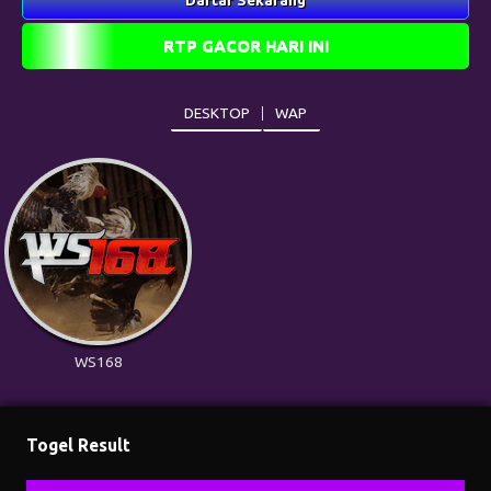
Daftar Sekarang
RTP GACOR HARI INI
DESKTOP
WAP
WS168
Togel Result