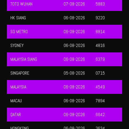
TOTO WUHAN
07-08-2026
5883
HK SIANG
06-08-2026
9220
SG METRO
06-08-2026
8814
SYDNEY
06-08-2026
4816
MALAYSIA SIANG
06-08-2026
6379
SINGAPORE
05-08-2026
0715
MALAYSIA
06-08-2026
4549
MACAU
06-08-2026
7894
QATAR
06-08-2026
6642
HONGKONG
06-08-2026
3634